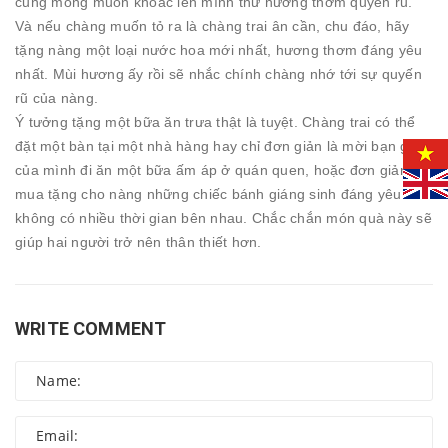
cũng mong muốn khoác lên mình thứ hương thơm quyến rũ.
Và nếu chàng muốn tỏ ra là chàng trai ân cần, chu đáo, hãy
tặng nàng một loại nước hoa mới nhất, hương thơm đáng yêu
nhất. Mùi hương ấy rồi sẽ nhắc chính chàng nhớ tới sự quyến
rũ của nàng.
Ý tưởng tặng một bữa ăn trưa thật là tuyệt. Chàng trai có thể
đặt một bàn tại một nhà hàng hay chỉ đơn giản là mời bạn gái
của mình đi ăn một bữa ấm áp ở quán quen, hoặc đơn giản
mua tặng cho nàng những chiếc bánh giáng sinh đáng yêu nếu
không có nhiều thời gian bên nhau. Chắc chắn món quà này sẽ
giúp hai người trở nên thân thiết hơn.
WRITE COMMENT