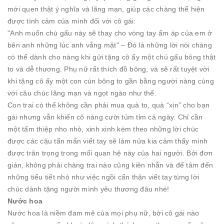
mới quen thật ý nghĩa và lãng mạn, giúp các chàng thể hiện
được tình cảm của mình đối với cô gái:
"Anh muốn chú gấu này sẽ thay cho vòng tay ấm áp của em ở
bên anh những lúc anh vắng mặt" – Đó là những lời nói chàng
có thể dành cho nàng khi gửi tặng cô ấy một chú gấu bông thật
to và dễ thương. Phụ nữ rất thích đồ bông, và sẽ rất tuyệt vời
khi tặng cô ấy một con cún bông to gần bằng người nàng cùng
với câu chúc lãng mạn và ngọt ngào như thế.
Con trai có thể không cần phải mua quà to, quà “xịn” cho bạn
gái nhưng vẫn khiến cô nàng cười tủm tỉm cả ngày. Chỉ cần
một tấm thiệp nho nhỏ, xinh xinh kèm theo những lời chúc
được các cậu tẩn mẩn viết tay sẽ làm nửa kia cảm thấy mình
được trân trọng trong mối quan hệ này của hai người. Bởi đơn
giản, không phải chàng trai nào cũng kiên nhẫn và để tâm đến
những tiểu tiết nhỏ như việc ngồi cẩn thận viết tay từng lời
chúc dành tặng người mình yêu thương đâu nhé!
Nước hoa
Nước hoa là niềm đam mê của mọi phụ nữ, bởi cô gái nào